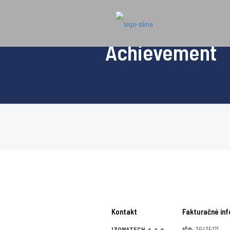
Achievement
Kontakt
Fakturačné inf
IZOMATECH, s. r. o.
IČO:
36435171