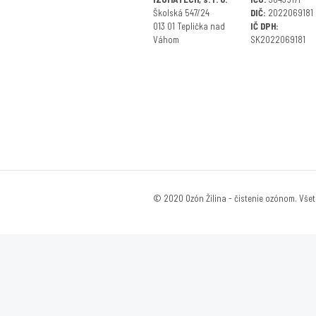
Školská 547/24
DIČ:
2022069181
013 01 Teplička nad
IČ DPH:
Váhom
SK2022069181
© 2020 Ozón Žilina - čistenie ozónom. Vše